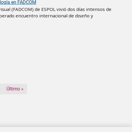
nología en FADCOM
visual (FADCOM) de ESPOL vivió dos días intensos de
sperado encuentro internacional de diseño y
iguiente página
Última página
Último »