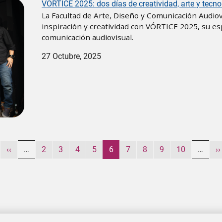
VÓRTICE 2025: dos días de creatividad, arte y tec
La Facultad de Arte, Diseño y Comunicación Audio
inspiración y creatividad con VÓRTICE 2025, su e
comunicación audiovisual.
27 Octubre, 2025
gina
Página anterior
Página
Página
Página
Página
Página actual
Página
Página
Página
Página
S
‹‹
…
2
3
4
5
6
7
8
9
10
…
››