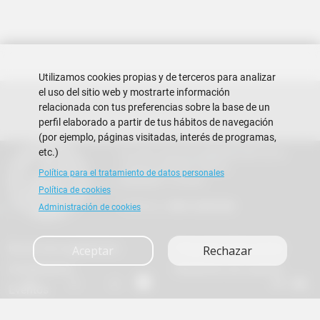
Utilizamos cookies propias y de terceros para analizar
el uso del sitio web y mostrarte información
relacionada con tus preferencias sobre la base de un
perfil elaborado a partir de tus hábitos de navegación
(por ejemplo, páginas visitadas, interés de programas,
etc.)
Escuela Superior Politécnica del Litoral
Campus Gustavo Galindo
Política para el tratamiento de datos personales
Guayaquil - Ecuador
Política de cookies
Teléfono:
+593-4 2269 269
Administración de cookies
Buzón de sugerencias
Preguntas Frecuentes
Aceptar
Rechazar
Contáctanos
Rendición de cuentas
A+
A
A-
en
es
Eventos
Copyright © 2026 ESPOL