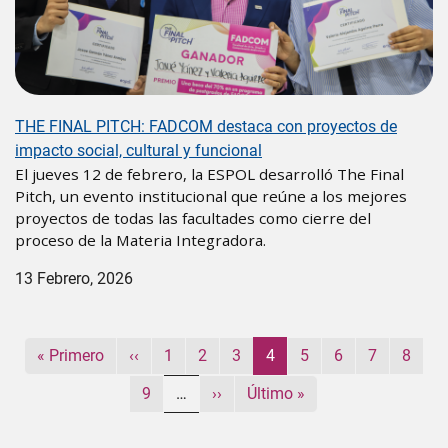
THE FINAL PITCH: FADCOM destaca con proyectos de
impacto social, cultural y funcional
El jueves 12 de febrero, la ESPOL desarrolló The Final
Pitch, un evento institucional que reúne a los mejores
proyectos de todas las facultades como cierre del
proceso de la Materia Integradora.
13 Febrero, 2026
Paginación
Primera página
Página anterior
Página
Página
Página
Página actual
Página
Página
Página
Págin
« Primero
‹‹
1
2
3
4
5
6
7
8
Página
Siguiente página
Última página
9
…
››
Último »