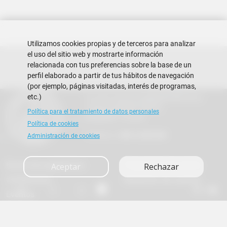
Utilizamos cookies propias y de terceros para analizar
el uso del sitio web y mostrarte información
relacionada con tus preferencias sobre la base de un
perfil elaborado a partir de tus hábitos de navegación
(por ejemplo, páginas visitadas, interés de programas,
etc.)
Escuela Superior Politécnica del Litoral
Campus Gustavo Galindo
Política para el tratamiento de datos personales
Guayaquil - Ecuador
Política de cookies
Teléfono:
+593-4 2269 269
Administración de cookies
Buzón de sugerencias
Preguntas Frecuentes
Aceptar
Rechazar
Contáctanos
Rendición de cuentas
A+
A
A-
en
es
Eventos
Copyright © 2026 ESPOL