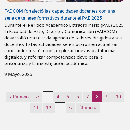
FADCOM fortaleció las capacidades docentes con una
serie de talleres formativos durante el PAE 2025
Durante el Periodo Académico Extraordinario (PAE) 2025,
la Facultad de Arte, Diseño y Comunicación (FADCOM)
desarrolló una nutrida agenda de talleres dirigidos a sus
docentes. Estas actividades se enfocaron en actualizar
conocimientos técnicos, explorar nuevas plataformas
digitales, y reforzar competencias clave para la
enseñanza y la investigación académica.
9 Mayo, 2025
Paginación
Primera página
Página anterior
Página
Página
Página
Página
Página actual
Página
Página
« Primero
‹‹
…
4
5
6
7
8
9
10
Página
Página
Siguiente página
Última página
11
12
…
››
Último »