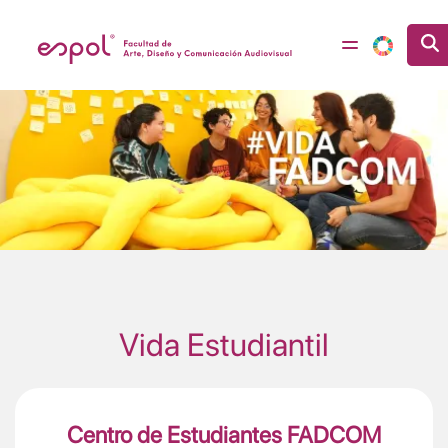
Header Image
Image
Pasar al contenido principal
Vida Estudiantil
Centro de Estudiantes FADCOM