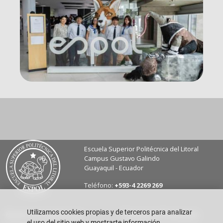
Escuela Superior Politécnica del Litoral
Campus Gustavo Galindo
Guayaquil - Ecuador
Teléfono:
+593-4 2269 269
Utilizamos cookies propias y de terceros para analizar
Buzón de sugerencias
Preguntas Frecuentes
el uso del sitio web y mostrarte información