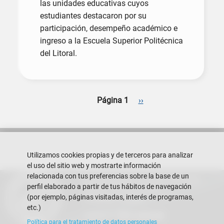
las unidades educativas cuyos
estudiantes destacaron por su
participación, desempeño académico e
ingreso a la Escuela Superior Politécnica
del Litoral.
Paginación
Siguiente página
Página 1
››
Utilizamos cookies propias y de terceros para analizar
el uso del sitio web y mostrarte información
relacionada con tus preferencias sobre la base de un
Escuela Superior Politécnica del Litoral
perfil elaborado a partir de tus hábitos de navegación
Campus Gustavo Galindo
(por ejemplo, páginas visitadas, interés de programas,
Guayaquil - Ecuador
etc.)
Teléfono:
+593-4 2269 269
Política para el tratamiento de datos personales