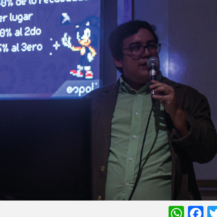
Wha
F