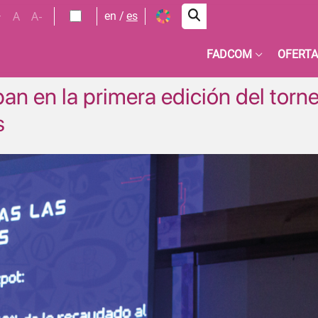
+
A
A-
en
es
FADCOM
OFERTA
an en la primera edición del torn
s