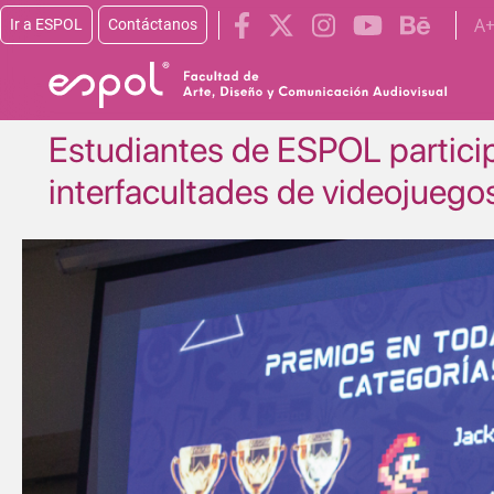
Pasar al contenido principal
A
Ir a ESPOL
Contáctanos
Estudiantes de ESPOL particip
interfacultades de videojuego