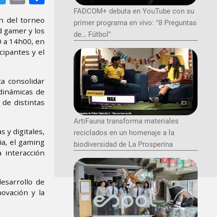
FADCOM+ debuta en YouTube con su
n del torneo
primer programa en vivo: "8 Preguntas
d gamer y los
de… Fútbol"
0 a 14h00, en
cipantes y el
a consolidar
 dinámicas de
de distintas
ArtiFauna transforma materiales
 y digitales,
reciclados en un homenaje a la
ia, el gaming
biodiversidad de La Prosperina
 interacción
esarrollo de
novación y la