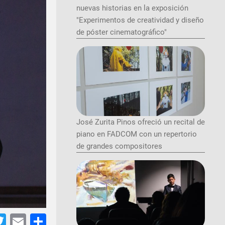
nuevas historias en la exposición
"Experimentos de creatividad y diseño
de póster cinematográfico"
José Zurita Pinos ofreció un recital de
piano en FADCOM con un repertorio
de grandes compositores
tsApp
acebook
Twitter
Email
Share