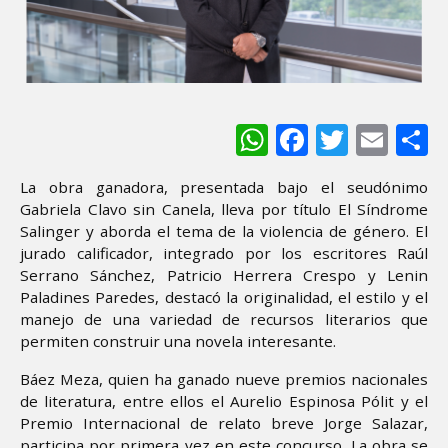
WhatsApp
Facebook
Twitter
Ema
S
La obra ganadora, presentada bajo el seudónimo
Gabriela Clavo sin Canela, lleva por título El Síndrome
Salinger y aborda el tema de la violencia de género. El
jurado calificador, integrado por los escritores Raúl
Serrano Sánchez, Patricio Herrera Crespo y Lenin
Paladines Paredes, destacó la originalidad, el estilo y el
manejo de una variedad de recursos literarios que
permiten construir una novela interesante.
Báez Meza, quien ha ganado nueve premios nacionales
de literatura, entre ellos el Aurelio Espinosa Pólit y el
Premio Internacional de relato breve Jorge Salazar,
participa por primera vez en este concurso. La obra se