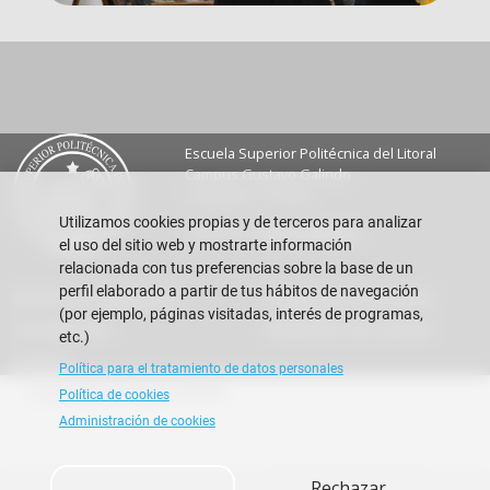
Escuela Superior Politécnica del Litoral
Campus Gustavo Galindo
Guayaquil - Ecuador
Utilizamos cookies propias y de terceros para analizar
Teléfono:
+593-4 2269 269
el uso del sitio web y mostrarte información
relacionada con tus preferencias sobre la base de un
perfil elaborado a partir de tus hábitos de navegación
Buzón de sugerencias
Preguntas Frecuentes
(por ejemplo, páginas visitadas, interés de programas,
Contáctanos
Rendición de cuentas
etc.)
Eventos
Política para el tratamiento de datos personales
Copyright © 2026 ESPOL
Política de cookies
Administración de cookies
Aceptar
Rechazar