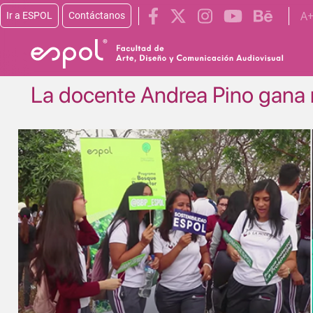
Pasar al contenido principal
A
Ir a ESPOL
Contáctanos
La docente Andrea Pino gana
Image