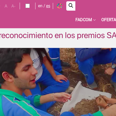
+
A
A-
en
es
FADCOM
OFERTA
 reconocimiento en los premios 