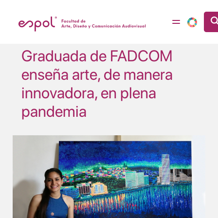
Pasar al contenido principal
Graduada de FADCOM
enseña arte, de manera
innovadora, en plena
pandemia
Image