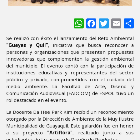
WhatsApp
Facebook
Twitter
Ema
S
Se realizó con éxito el lanzamiento del Reto Ambiental
"Guayas y Quil"
, iniciativa que busca reconocer a
personas y organizaciones que presenten propuestas
innovadoras que complementen la gestión ambiental
del municipio. El evento contó con la participación de
instituciones educativas y representantes del sector
público y privado, comprometidos con el cuidado del
medio ambiente. La Facultad de Arte, Diseño y
Comunicación Audiovisual (FADCOM) de ESPOL tuvo un
rol destacado en el evento.
La Docente Da Hee Park Kim recibió un reconocimiento
otorgado por la Dirección de Ambiente de la Muy Ilustre
Municipalidad de Guayaquil. Este galardón fue en honor
a su proyecto
"Artiflora"
, realizado junto a sus
estudiantes de la carrera de Diseño de Productos.