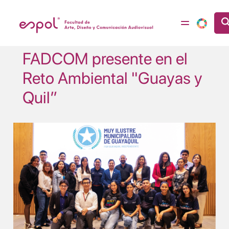
Pasar al contenido principal
FADCOM presente en el
Reto Ambiental "Guayas y
Quil”
Image