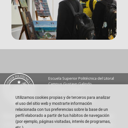
Escuela Superior Politécnica del Litoral
Campus Gustavo Galindo
Guayaquil - Ecuador
Utilizamos cookies propias y de terceros para analizar
Teléfono:
+593-4 2269 269
el uso del sitio web y mostrarte información
relacionada con tus preferencias sobre la base de un
perfil elaborado a partir de tus hábitos de navegación
Buzón de sugerencias
Preguntas Frecuentes
(por ejemplo, páginas visitadas, interés de programas,
Contáctanos
Rendición de cuentas
etc.)