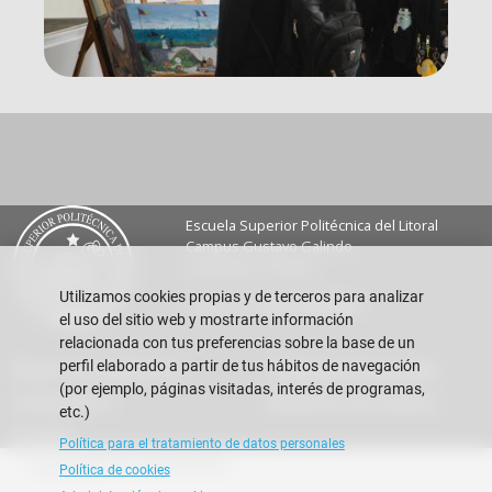
Escuela Superior Politécnica del Litoral
Campus Gustavo Galindo
Guayaquil - Ecuador
Utilizamos cookies propias y de terceros para analizar
Teléfono:
+593-4 2269 269
el uso del sitio web y mostrarte información
relacionada con tus preferencias sobre la base de un
perfil elaborado a partir de tus hábitos de navegación
Buzón de sugerencias
Preguntas Frecuentes
(por ejemplo, páginas visitadas, interés de programas,
Contáctanos
Rendición de cuentas
etc.)
Eventos
Política para el tratamiento de datos personales
Copyright © 2026 ESPOL
Política de cookies