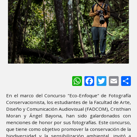
WhatsApp
Facebook
Twitter
Ema
S
En el marco del Concurso "Eco-Enfoque" de Fotografía
Conservacionista, los estudiantes de la Facultad de Arte,
Diseño y Comunicación Audiovisual (FADCOM), Cristhian
Moran y Ángel Bayona, han sido galardonados con
menciones de honor por sus fotografías. Este concurso,
que tiene como objetivo promover la conservación de la
biodiversidad y la sensibilización ambiental, invitó a