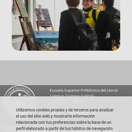
Escuela Superior Politécnica del Litoral
Campus Gustavo Galindo
Guayaquil - Ecuador
Utilizamos cookies propias y de terceros para analizar
Teléfono:
+593-4 2269 269
el uso del sitio web y mostrarte información
relacionada con tus preferencias sobre la base de un
perfil elaborado a partir de tus hábitos de navegación
Buzón de sugerencias
Preguntas Frecuentes