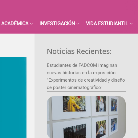
 ACADÉMICA
INVESTIGACIÓN
VIDA ESTUDIANTIL
Noticias Recientes:
Estudiantes de FADCOM imaginan
nuevas historias en la exposición
"Experimentos de creatividad y diseño
de póster cinematográfico"