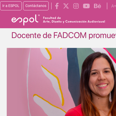
Pasar al contenido principal
A
Ir a ESPOL
Contáctanos
Docente de FADCOM promueve
Image