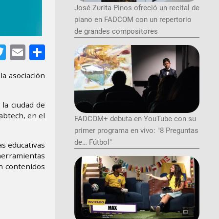
José Zurita Pinos ofreció un recital de
piano en FADCOM con un repertorio
de grandes compositores
tsApp
acebook
Twitter
Email
Share
la asociación
la ciudad de
abtech, en el
FADCOM+ debuta en YouTube con su
primer programa en vivo: "8 Preguntas
de… Fútbol"
as educativas
herramientas
an contenidos