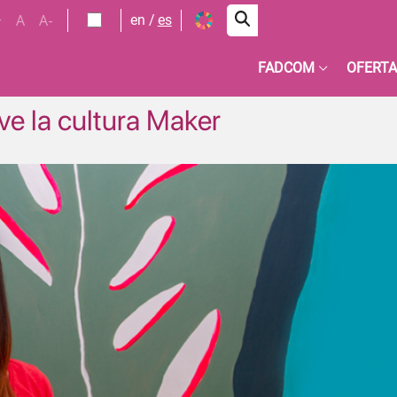
+
A
A-
en
es
FADCOM
OFERTA
 la cultura Maker