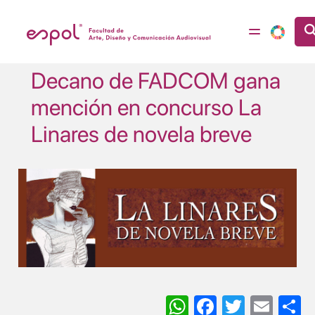
Pasar al contenido principal
Decano de FADCOM gana
mención en concurso La
Linares de novela breve
Image
WhatsApp
Facebook
Twitter
Ema
S