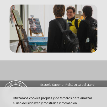
Escuela Superior Politécnica del Litoral
Campus Gustavo Galindo
Guayaquil - Ecuador
Utilizamos cookies propias y de terceros para analizar
Teléfono:
+593-4 2269 269
el uso del sitio web y mostrarte información