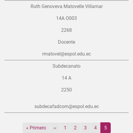
Ruth Genoveva Matovelle Villamar
14A O003
2268
Docente
rmatovel@espol.edu.ec
Subdecanato
14 A
2250
subdecafadcom@espol.edu.ec
Paginación
Primera página
Página anterior
Página
Página
Página
Página
Página actual
« Primero
‹‹
1
2
3
4
5