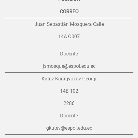
CORREO
Juan Sebastián Mosquera Calle
14A O007
Docente
jsmosque@espol.edu.ec
Kutev Karagyozov Georgi
14B 102
2286
Docente
gkutev@espol.edu.ec