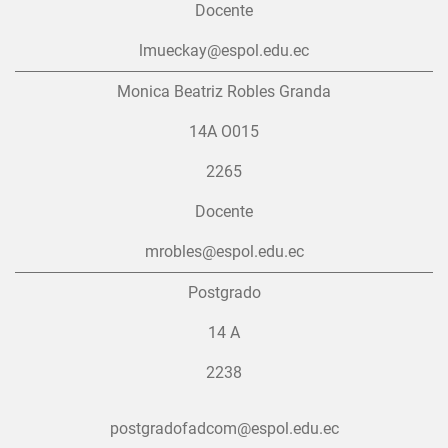
Docente
lmueckay@espol.edu.ec
Monica Beatriz Robles Granda
14A O015
2265
Docente
mrobles@espol.edu.ec
Postgrado
14 A
2238
postgradofadcom@espol.edu.ec