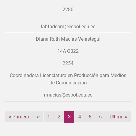
2280
labfadcom@espol.edu.ec
Diana Ruth Macías Velastegui
14A O022
2254
Coordinadora Licenciatura en Producción para Medios
de Comunicación
rmacias@espol.edu.ec
Paginación
Primera página
Página anterior
Página
Página
Página actual
Página
Página
Siguiente página
Última pági
« Primero
‹‹
1
2
3
4
5
››
Último »