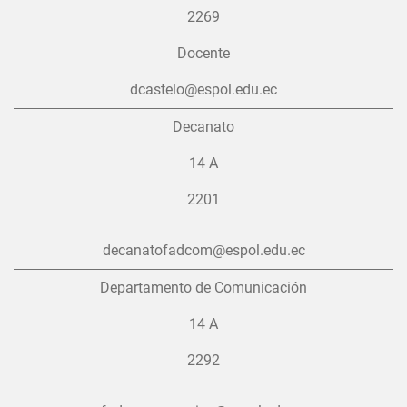
2269
Docente
dcastelo@espol.edu.ec
Decanato
14 A
2201
decanatofadcom@espol.edu.ec
Departamento de Comunicación
14 A
2292