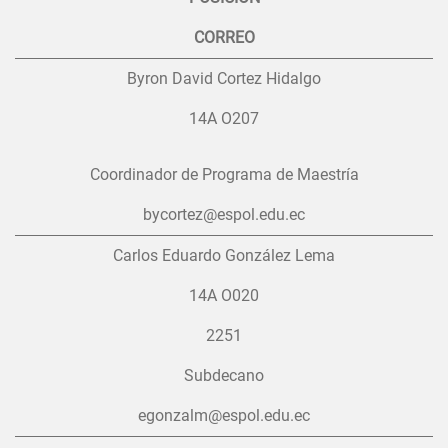
CORREO
Byron David Cortez Hidalgo
14A O207
Coordinador de Programa de Maestría
bycortez@espol.edu.ec
Carlos Eduardo González Lema
14A O020
2251
Subdecano
egonzalm@espol.edu.ec