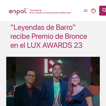
Pasar al contenido principal
"Leyendas de Barro"
recibe Premio de Bronce
en el LUX AWARDS 23
Image