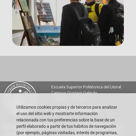
Escuela Superior Politécnica del Litoral
Campus Gustavo Galindo
Guayaquil - Ecuador
Utilizamos cookies propias y de terceros para analizar
Teléfono:
+593-4 2269 269
el uso del sitio web y mostrarte información
relacionada con tus preferencias sobre la base de un
perfil elaborado a partir de tus hábitos de navegación
Buzón de sugerencias
Preguntas Frecuentes
(por ejemplo, páginas visitadas, interés de programas,
Contáctanos
Rendición de cuentas