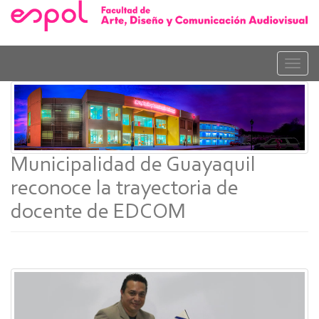
Pasar
al
contenido
principal
Toggle
naviga
Municipalidad de Guayaquil
reconoce la trayectoria de
docente de EDCOM