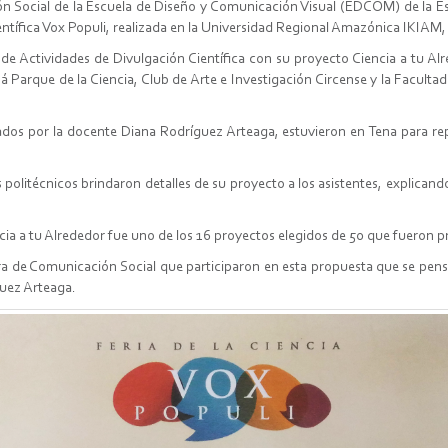
ón Social de la Escuela de Diseño y Comunicación Visual (EDCOM) de la Esc
entífica Vox Populi, realizada en la Universidad Regional Amazónica IKIAM,
de Actividades de Divulgación Científica con su proyecto Ciencia a tu Alr
 Parque de la Ciencia, Club de Arte e Investigación Circense y la Facult
ados por la docente Diana Rodríguez Arteaga, estuvieron en Tena para rep
litécnicos brindaron detalles de su proyecto a los asistentes, explicand
a tu Alrededor fue uno de los 16 proyectos elegidos de 50 que fueron pres
era de Comunicación Social que participaron en esta propuesta que se pen
guez Arteaga.